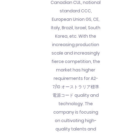
Canadian CUL, national
standard CCC,
European Union GS, CE,
Italy, Brazil, Israel, South
Korea, etc. With the
increasing production
scale and increasingly
fierce competition, the
market has higher
requirements for A2-
7/10 オーストラリア標準
電源コード quality and
technology. The
company is focusing
on cultivating high-
quality talents and