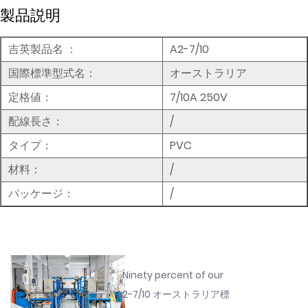
製品説明
吉英製品名
：
A2-7/10
国際標準型式名：
オーストラリア
定格値：
7/10A 250V
配線長さ：
/
タイプ：
PVC
材料：
/
パッケージ：
/
Ninety percent of our
A2-7/10 オーストラリア標