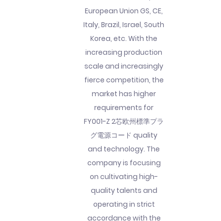
European Union GS, CE,
Italy, Brazil, Israel, South
Korea, etc. With the
increasing production
scale and increasingly
fierce competition, the
market has higher
requirements for
FY001-Z 2芯欧州標準プラ
グ電源コード quality
and technology. The
company is focusing
on cultivating high-
quality talents and
operating in strict
accordance with the