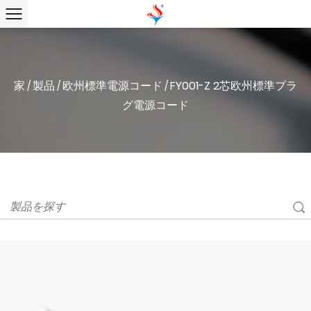
家
製品
欧州標準電源コード
FY001-Z 2芯欧州標準プラ
/
/
/
グ電源コード