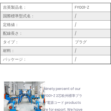
吉英製品名：
FY001-Z
国際標準型式名：
/
定格値：
/
配線長さ：
/
タイプ：
プラグ
材料：
/
パッケージ：
/
Ninety percent of our
FY001-Z 2芯欧州標準プラ
グ電源コード products
are for export. We have