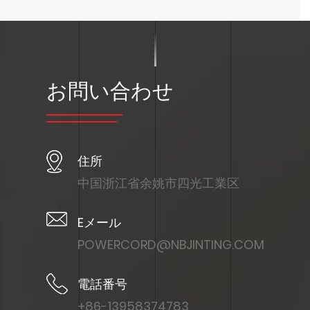
お問い合わせ
住所
中国浙江省余姚市四光工業区
Eメール
POWERCORD@NBJINTING.COM
電話番号
+86-13958374783