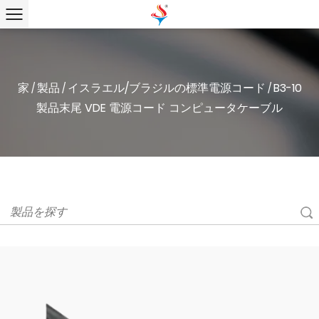
家
製品
イスラエル/ブラジルの標準電源コード
B3-10
/
/
/
製品末尾 VDE 電源コード コンピュータケーブル