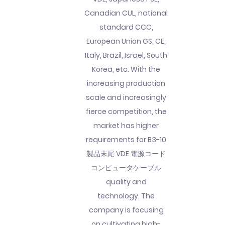
Canadian CUL, national
standard CCC,
European Union GS, CE,
Italy, Brazil, Israel, South
Korea, etc. With the
increasing production
scale and increasingly
fierce competition, the
market has higher
requirements for B3-10
製品末尾 VDE 電源コード
コンピュータケーブル
quality and
technology. The
company is focusing
on cultivating high-