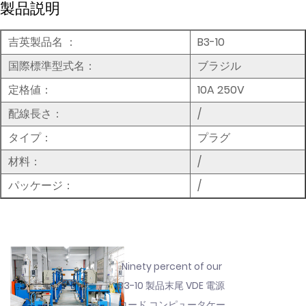
製品説明
吉英製品名
：
B3-10
国際標準型式名：
ブラジル
定格値：
10A 250V
配線長さ：
/
タイプ：
プラグ
材料：
/
パッケージ：
/
Ninety percent of our
B3-10 製品末尾 VDE 電源
コード コンピュータケー