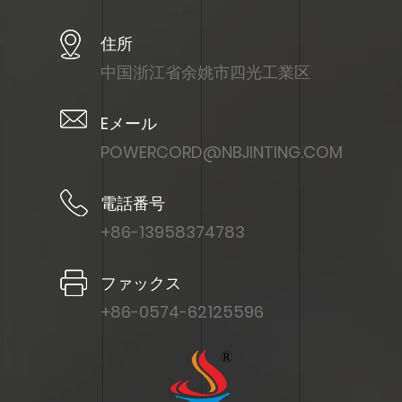
住所
中国浙江省余姚市四光工業区
Eメール
POWERCORD@NBJINTING.COM
電話番号
+86-13958374783
ファックス
+86-0574-62125596